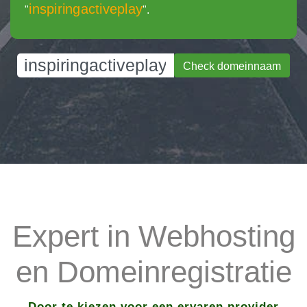
inspiringactiveplay
"
".
Check domeinnaam
Expert in Webhosting
en Domeinregistratie
Door te kiezen voor een ervaren provider