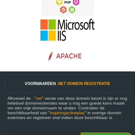
VOORWAARDEN
.NET DOMEIN REGISTRATIE
Alhoewel de
. "net"
versie van deze domein bezet is zijn er nog
heleboel domeinextensies waar u nog een goede kans maakt
om een vrije domeinnaam te vinden. Controleer de
beschikbaarheid van "
inspiringactiveplay
" in overige domein
extensies en registreer snel indien deze beschikbaar is.